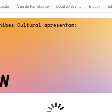
mação
Área do Participante
Local do evento
E-book
Ed